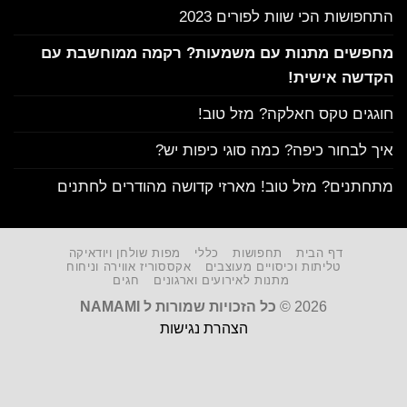
התחפושות הכי שוות לפורים 2023
מחפשים מתנות עם משמעות? רקמה ממוחשבת עם
הקדשה אישית!
חוגגים טקס חאלקה? מזל טוב!
איך לבחור כיפה? כמה סוגי כיפות יש?
מתחתנים? מזל טוב! מארזי קדושה מהודרים לחתנים
דף הבית
תחפושות
כללי
מפות שולחן ויודאיקה
טליתות וכיסויים מעוצבים
אקססוריז אווירה וניחוח
מתנות לאירועים וארגונים
חגים
2026 ©
כל הזכויות שמורות ל NAMAMI
הצהרת נגישות