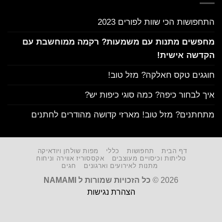
התחפושות הכי שוות לפורים 2023
מחפשים מתנות עם משמעות? רקמה ממוחשבת עם
הקדשה אישית!
חוגגים טקס חאלקה? מזל טוב!
איך לבחור כיפה? כמה סוגי כיפות יש?
מתחתנים? מזל טוב! מארזי קדושה מהודרים לחתנים
דף הבית
תחפושות
כללי
מפות שולחן ויודאיקה
טליתות וכיסויים מעוצבים
אקססוריז אווירה וניחוח
מתנות לאירועים וארגונים
חגים
2026 ©
כל הזכויות שמורות ל NAMAMI
הצהרת נגישות