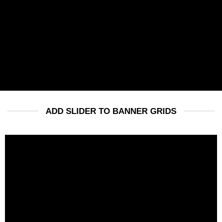
THIS IS A
SIMPLE
BANNER
A Website for Acme
Company
ADD SLIDER TO BANNER GRIDS