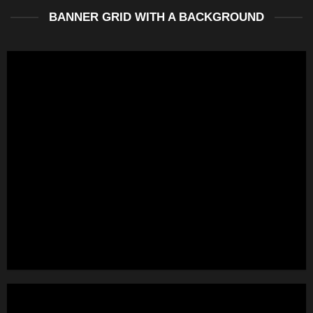
BANNER GRID WITH A BACKGROUND
FEATURED VENDOR
This Week Featured
Vendor
Change this to anything. Consectetuer adipiscing elit.
GO TO SHOP