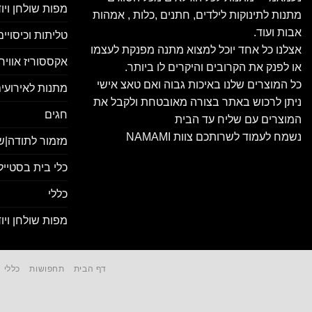
מפות שולחן ויו
מתנות לתינוקות לילדים, חתנים ,כלות , אמהות
אבות ועוד.
טליתות וכיסויי
אצלנו כל אחד יוכל למצוא מתנה מפנקת לעצמו
אקססוריז אווירה
או לפנק את הקרובים והיקרים לו ביותר.
כל המוצרים שלנו באיכות גבוה ואם טאצ אישי
מתנות לאירועים
ניתן לרכוש באתר בצורה מאובטחת ולקבל את
חגים
המוצרים עם שליח עד הבית
נשמח לעמוד לשרותכם צוות NAMAMI
מזמור לתודה|ש
כלי בית בסטייל
כללי
מפות שולחן ויו
דף הבית
תחפושות
כללי