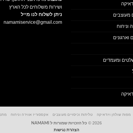
דאיקה
ושירות משלוחים לכל הארץ
ניתן לשלוח לנו מייל
ם מעוצבים
namamiservice@gmail.com
 וניחוח
 וארגונים
לטים ומעמדים
דאיקה
מפות שולחן ויודאיקה
טליתות וכיסויים מעוצבים
אקססוריז אווירה וניחוח
מתנו
2026 ©
כל הזכויות שמורות ל NAMAMI
הצהרת נגישות