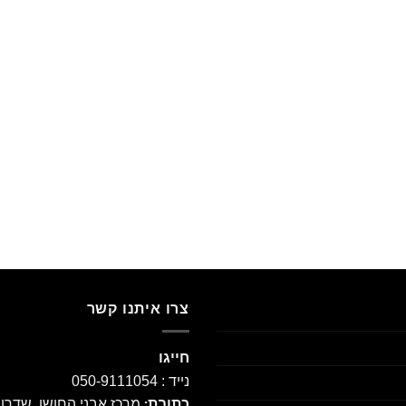
צרו איתנו קשר
חייגו
נייד : 050-9111054
מרכז אבני החושן, שדרו
כתובת: