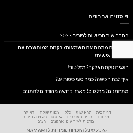
פוסטים אחרונים
התחפושות הכי שוות לפורים 2023
מחפשים מתנות עם משמעות? רקמה ממוחשבת עם
הקדשה אישית!
חוגגים טקס חאלקה? מזל טוב!
איך לבחור כיפה? כמה סוגי כיפות יש?
מתחתנים? מזל טוב! מארזי קדושה מהודרים לחתנים
דף הבית
תחפושות
כללי
מפות שולחן ויודאיקה
טליתות וכיסויים מעוצבים
אקססוריז אווירה וניחוח
מתנות לאירועים וארגונים
חגים
2026 ©
כל הזכויות שמורות ל NAMAMI