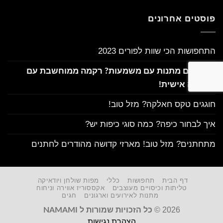
פוסטים אחרונים
התחפושות הכי שוות לפורים 2023
מחפשים מתנות עם משמעות? רקמה ממוחשבת עם
הקדשה אישית!
חוגגים טקס חאלקה? מזל טוב!
איך לבחור כיפה? כמה סוגי כיפות יש?
מתחתנים? מזל טוב! מארזי קדושה מהודרים לחתנים
דף הבית
תחפושות
כללי
מפות שולחן ויודאיקה
טליתות וכיסויים מעוצבים
אקססוריז אווירה וניחוח
מתנות לאירועים וארגונים
חגים
2026 ©
כל הזכויות שמורות ל NAMAMI
הצהרת נגישות