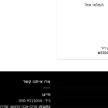
המלאי אזל
+
 דוד
₪
510.
צרו איתנו קשר
חייגו
נייד : 050-9111054
כתובת:
מרכז אבני החושן, שדרו