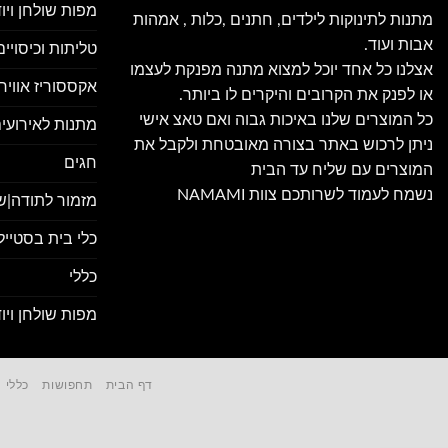
מפות שולחן ויו
מתנות לתינוקות לילדים, חתנים ,כלות , אמהות
אבות ועוד.
טליתות וכיסויי
אצלנו כל אחד יוכל למצוא מתנה מפנקת לעצמו
אקססוריז אווירה
או לפנק את הקרובים והיקרים לו ביותר.
כל המוצרים שלנו באיכות גבוה ואם טאצ אישי
מתנות לאירועים
ניתן לרכוש באתר בצורה מאובטחת ולקבל את
חגים
המוצרים עם שליח עד הבית
נשמח לעמוד לשרותכם צוות NAMAMI
מזמור לתודה|ש
כלי בית בסטייל
כללי
מפות שולחן ויו
דף הבית
תחפושות
כללי