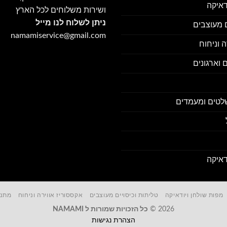
דאיקה
ושירות משלוחים לכל הארץ
ניתן לשלוח לנו מייל
ם מעוצבים
namamiservice@gmail.com
 וניחוח
 וארגונים
לטים ומעמדים
דאיקה
מפות שולחן ויודאיקה
טליתות וכיסויים מעוצבים
אקססוריז אווירה וניחוח
מתנו
2026 ©
כל הזכויות שמורות ל NAMAMI
הצהרת נגישות