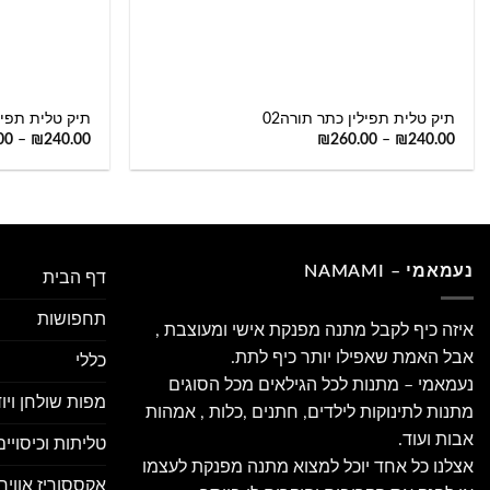
+
תיק טלית תפילין כתר תורה02
תיק טלית תפיל
00
–
₪
240.00
₪
260.00
–
₪
240.00
נעמאמי – NAMAMI
דף הבית
תחפושות
איזה כיף לקבל מתנה מפנקת אישי ומעוצבת ,
אבל האמת שאפילו יותר כיף לתת.
כללי
נעמאמי – מתנות לכל הגילאים מכל הסוגים
מפות שולחן ויו
מתנות לתינוקות לילדים, חתנים ,כלות , אמהות
אבות ועוד.
טליתות וכיסויי
אצלנו כל אחד יוכל למצוא מתנה מפנקת לעצמו
אקססוריז אווירה