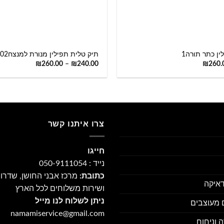
+
ין כתר תורה1
תיק טלית תפילין מנורת למנצח02
₪
260.00
–
₪
240.00
₪
260.
צרו איתנו קשר
חייגו
נייד : 050-9111054
כתובת:
מרכז אבני החושן, שדרו
דאיקה
ושירות משלוחים לכל הארץ
ניתן לשלוח לנו מייל
ם מעוצבים
namamiservice@gmail.com
 וניחוח