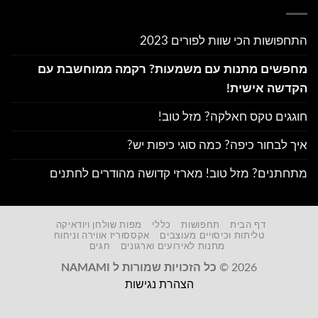
התחפושות הכי שוות לפורים 2023
מחפשים מתנות עם משמעות? רקמה ממוחשבת עם
הקדשה אישית!
חוגגים טקס חאלקה? מזל טוב!
איך לבחור כיפה? כמה סוגי כיפות יש?
מתחתנים? מזל טוב! מארזי קדושה מהודרים לחתנים
דף הבית
תחפושות
כללי
מפות שולחן ויודאיקה
טליתות וכיסויים מעוצבים
אקססוריז אווירה וניחוח
מתנות לאירועים וארגונים
חגים
2026 ©
כל הזכויות שמורות ל NAMAMI
הצהרת נגישות