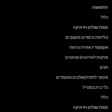
חפושות
ללי
פות שולחן ויודאיקה
ליתות וכיסויים מעוצבים
קססוריז אווירה וניחוח
תנות לאירועים וארגונים
גים
זמור לתודה|שלטים ומעמדים
לי בית בסטייל
ללי
פות שולחן ויודאיקה