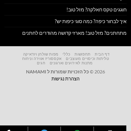
וגגים טקס חאלקה? מזל טוב!
יך לבחור כיפה? כמה סוגי כיפות יש?
תחתנים? מזל טוב! מארזי קדושה מהודרים לחתנים
דף הבית
תחפושות
כללי
מפות שולחן ויודאיקה
טליתות וכיסויים מעוצבים
אקססוריז אווירה וניחוח
מתנות לאירועים וארגונים
חגים
2026 ©
כל הזכויות שמורות ל NAMAMI
הצהרת נגישות